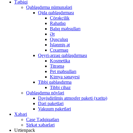
Tətbiqi
Qablaşdırma nümunələri
Qida qablaşdırması
Çörəkçilik
Rahatlıq
Balıq məhsulları
Ət
Quşçuluq
İşlənmiş ət
Çıxarmaq
Qeyri-ərzaq qablaşdırması
Kosmetika
Titrəmə
Pet məhsulları
Kimya sənayesi
Tibbi qablaşdırma
Tibbi cihaz
Qablaşdırma növləri
Dəyişdirilmiş atmosfer paketi (xəritə)
Dəri paketləri
Vakuum paketləri
Xəbəri
Case Tədqiqatları
Şirkət xəbərləri
Urtienpack