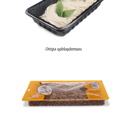
Əriştə qablaşdırması