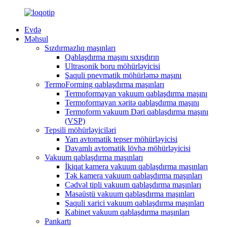
Evdə
Məhsul
Sızdırmazlıq maşınları
Qablaşdırma maşını sıxışdırın
Ultrasonik boru möhürləyicisi
Şaquli pnevmatik möhürləmə maşını
TermoForming qablaşdırma maşınları
Termoformayan vakuum qablaşdırma maşını
Termoformayan xəritə qablaşdırma maşını
Termoform vakuum Dəri qablaşdırma maşını
(VSP)
Tepsili möhürləyiciləri
Yarı avtomatik tepser möhürləyicisi
Davamlı avtomatik lövhə möhürləyicisi
Vakuum qablaşdırma maşınları
İkiqat kamera vakuum qablaşdırma maşınları
Tək kamera vakuum qablaşdırma maşınları
Cədvəl tipli vakuum qablaşdırma maşınları
Masaüstü vakuum qablaşdırma maşınları
Şaquli xarici vakuum qablaşdırma maşınları
Kabinet vakuum qablaşdırma maşınları
Pankartı