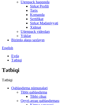
Utenpack haqqında
Şirkət Profili
Tarix
Komanda
Sertifikat
Şirkət Mədəniyyəti
Xidmət
Utienpack videoları
Yüklər
Bizimlə əlaqə saxlayın
English
Evdə
Tətbiqi
Tətbiqi
Tətbiqi
Qablaşdırma nümunələri
Tibbi qablaşdırma
Tibbi cihaz
Qeyri-ərzaq qablaşdırması
Kimya sənayesi