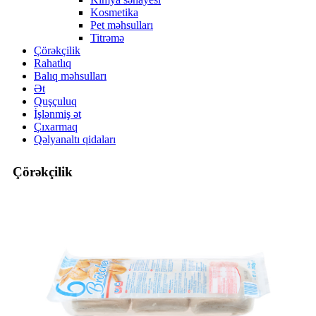
Kosmetika
Pet məhsulları
Titrəmə
Çörəkçilik
Rahatlıq
Balıq məhsulları
Ət
Quşçuluq
İşlənmiş ət
Çıxarmaq
Qəlyanaltı qidaları
Çörəkçilik