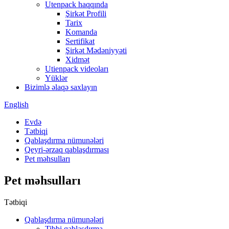
Utenpack haqqında
Şirkət Profili
Tarix
Komanda
Sertifikat
Şirkət Mədəniyyəti
Xidmət
Utienpack videoları
Yüklər
Bizimlə əlaqə saxlayın
English
Evdə
Tətbiqi
Qablaşdırma nümunələri
Qeyri-ərzaq qablaşdırması
Pet məhsulları
Pet məhsulları
Tətbiqi
Qablaşdırma nümunələri
Tibbi qablaşdırma