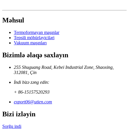
Məhsul
Termoformayan maşınlar
Tepsili möhürləyiciləri
Vakuum maşınları
Bizimlə əlaqə saxlayın
255 Shuguang Road, Kebei Industrial Zone, Shaoxing,
312081, Çin
İndi bizə zəng edin:
+ 86-15157520293
export06@utien.com
Bizi izləyin
Sorğu indi