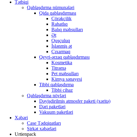
Tətbiqi
Qablaşdırma nümunələri
Qida qablaşdırması
Çörəkçilik
Rahatlıq
Balıq məhsulları
Ət
Quşçuluq
İşlənmiş ət
Çıxarmaq
Qeyri-ərzaq qablaşdırması
Kosmetika
Titrəmə
Pet məhsulları
Kimya sənayesi
Tibbi qablaşdırma
Tibbi cihaz
Qablaşdırma növləri
Dəyişdirilmiş atmosfer paketi (xəritə)
Dəri paketləri
Vakuum paketləri
Xəbəri
Case Tədqiqatları
Şirkət xəbərləri
Urtienpack