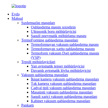
Evdə
Məhsul
Sızdırmazlıq maşınları
Qablaşdırma maşını sıxışdırın
Ultrasonik boru möhürləyicisi
Şaquli pnevmatik möhürləmə maşını
TermoForming qablaşdırma maşınları
Termoformayan vakuum qablaşdırma maşını
Termoformayan xəritə qablaşdırma maşını
Termoform vakuum Dəri qablaşdırma maşını
(VSP)
Tepsili möhürləyiciləri
Yarı avtomatik tepser möhürləyicisi
Davamlı avtomatik lövhə möhürləyicisi
Vakuum qablaşdırma maşınları
İkiqat kamera vakuum qablaşdırma maşınları
Tək kamera vakuum qablaşdırma maşınları
Cədvəl tipli vakuum qablaşdırma maşınları
Masaüstü vakuum qablaşdırma maşınları
Şaquli xarici vakuum qablaşdırma maşınları
Kabinet vakuum qablaşdırma maşınları
Pankartı