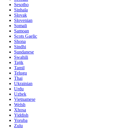
Sesotho
Sinhala
Slovak
Slovenian
Somali
Samoan
Scots Gaelic
Shona
Sindhi
Sundanese
Swahili
Tajik
Tamil
Telugu
Thai
Ukrainian
Urdu
Uzbek
Vietnamese
Welsh
Xhosa
Yiddish
Yoruba
Zulu