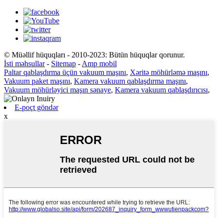
© Müəllif hüquqları - 2010-2023: Bütün hüquqlar qorunur.
İsti məhsullar
-
Sitemap
-
Amp mobil
Paltar qablaşdırma üçün vakuum maşını
,
Xəritə möhürləmə maşını
,
Vakuum paket maşını
,
Kamera vakuum qablaşdırma maşını
,
Vakuum möhürləyici maşın sənaye
,
Kamera vakuum qablaşdırıcısı
,
E-poçt göndər
x