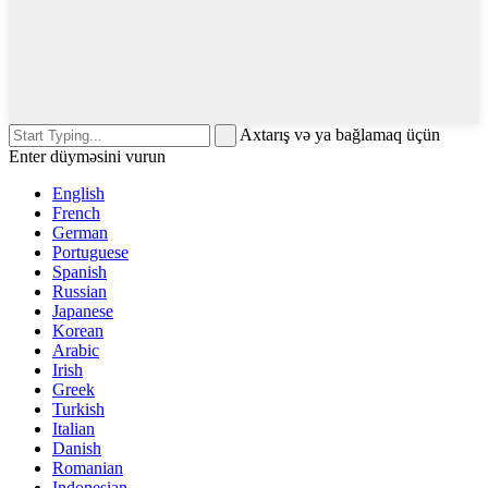
Axtarış və ya bağlamaq üçün
Enter düyməsini vurun
English
French
German
Portuguese
Spanish
Russian
Japanese
Korean
Arabic
Irish
Greek
Turkish
Italian
Danish
Romanian
Indonesian