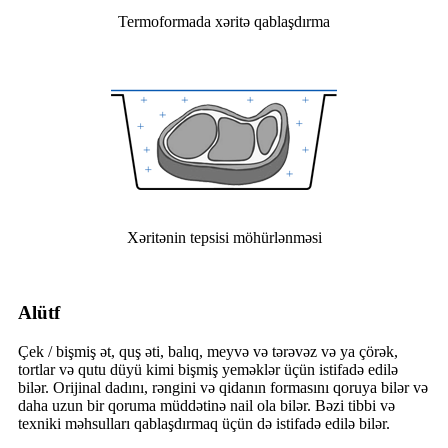
Termoformada xəritə qablaşdırma
Xəritənin tepsisi möhürlənməsi
A
lütf
Çek / bişmiş ət, quş əti, balıq, meyvə və tərəvəz və ya çörək,
tortlar və qutu düyü kimi bişmiş yeməklər üçün istifadə edilə
bilər. Orijinal dadını, rəngini və qidanın formasını qoruya bilər və
daha uzun bir qoruma müddətinə nail ola bilər. Bəzi tibbi və
texniki məhsulları qablaşdırmaq üçün də istifadə edilə bilər.