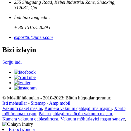
255 Shuguang Road, Kebei Industrial Zone, Shaoxing,
312081, Çin
İndi bizə zəng edin:
+ 86-15157520293
export06@utien.com
Bizi izləyin
Sorğu indi
© Müəllif hüquqları - 2010-2023: Bütün hüquqlar qorunur.
İsti məhsullar
-
Sitemap
-
Amp mobil
Vakuum paket maşını
,
Kamera vakuum qablaşdırma maşını
,
Xəritə
möhürləmə maşını
,
Paltar qablaşdırma üçün vakuum maşını
,
Kamera vakuum qablaşdırıcısı
,
Vakuum möhürləyici maşın sənaye
,
E-poçt göndər