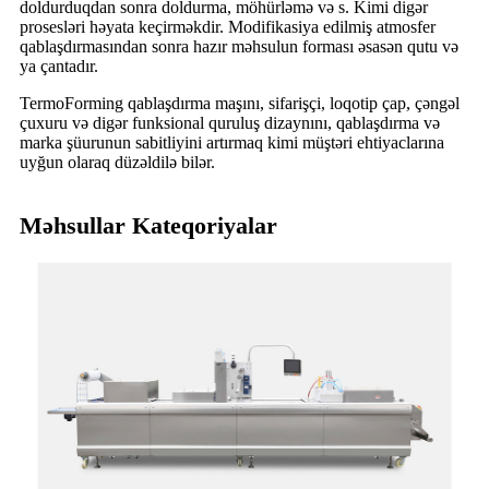
doldurduqdan sonra doldurma, möhürləmə və s. Kimi digər
prosesləri həyata keçirməkdir. Modifikasiya edilmiş atmosfer
qablaşdırmasından sonra hazır məhsulun forması əsasən qutu və
ya çantadır.
TermoForming qablaşdırma maşını, sifarişçi, loqotip çap, çəngəl
çuxuru və digər funksional quruluş dizaynını, qablaşdırma və
marka şüurunun sabitliyini artırmaq kimi müştəri ehtiyaclarına
uyğun olaraq düzəldilə bilər.
Məhsullar Kateqoriyalar