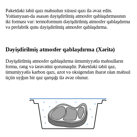
Paketdəki təbii qazı məhsulun xüsusi qazı ilə əvəz edin.
Yoitianyuan-da əsasən dəyişdirilmiş atmosfer qablaşdırmasının
iki forması var: termoformum dəyişdirilmiş atmosfer qablaşdırma
və prefabrik qutu dəyişdirilmiş atmosfer qablaşdırma.
Dəyişdirilmiş atmosfer qablaşdırma (Xəritə)
Dəyişdirilmiş atmosfer qablaşdırma ümumiyyətlə məhsulların
forma, rəng və təravətini qorumaqdır. Paketdəki təbii qaz,
ümumiyyətlə karbon qazı, azot və oksigendən ibarət olan məhsul
üçün uyğun bir qaz qarışığı ilə əvəz olunur.