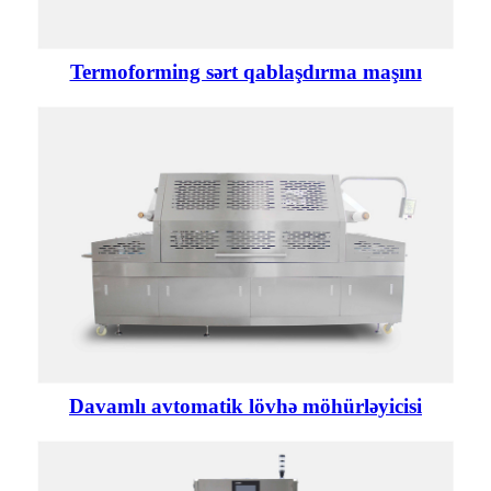
Termoforming sərt qablaşdırma maşını
Davamlı avtomatik lövhə möhürləyicisi