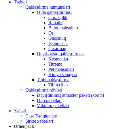
Tətbiqi
Qablaşdırma nümunələri
Qida qablaşdırması
Çörəkçilik
Rahatlıq
Balıq məhsulları
Ət
Quşçuluq
İşlənmiş ət
Çıxarmaq
Qeyri-ərzaq qablaşdırması
Kosmetika
Titrəmə
Pet məhsulları
Kimya sənayesi
Tibbi qablaşdırma
Tibbi cihaz
Qablaşdırma növləri
Dəyişdirilmiş atmosfer paketi (xəritə)
Dəri paketləri
Vakuum paketləri
Xəbəri
Case Tədqiqatları
Şirkət xəbərləri
Urtienpack