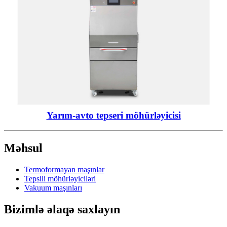
Yarım-avto tepseri möhürləyicisi
Məhsul
Termoformayan maşınlar
Tepsili möhürləyiciləri
Vakuum maşınları
Bizimlə əlaqə saxlayın