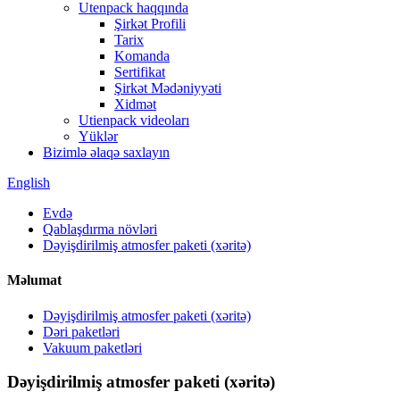
Utenpack haqqında
Şirkət Profili
Tarix
Komanda
Sertifikat
Şirkət Mədəniyyəti
Xidmət
Utienpack videoları
Yüklər
Bizimlə əlaqə saxlayın
English
Evdə
Qablaşdırma növləri
Dəyişdirilmiş atmosfer paketi (xəritə)
Məlumat
Dəyişdirilmiş atmosfer paketi (xəritə)
Dəri paketləri
Vakuum paketləri
Dəyişdirilmiş atmosfer paketi (xəritə)