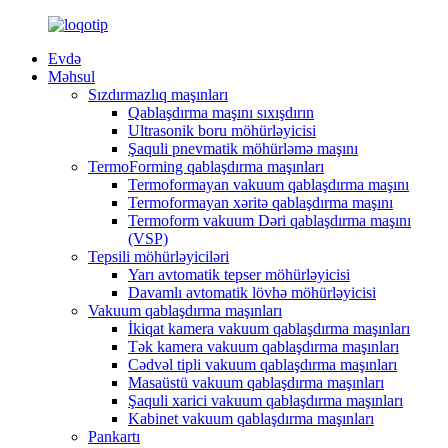
Evdə
Məhsul
Sızdırmazlıq maşınları
Qablaşdırma maşını sıxışdırın
Ultrasonik boru möhürləyicisi
Şaquli pnevmatik möhürləmə maşını
TermoForming qablaşdırma maşınları
Termoformayan vakuum qablaşdırma maşını
Termoformayan xəritə qablaşdırma maşını
Termoform vakuum Dəri qablaşdırma maşını
(VSP)
Tepsili möhürləyiciləri
Yarı avtomatik tepser möhürləyicisi
Davamlı avtomatik lövhə möhürləyicisi
Vakuum qablaşdırma maşınları
İkiqat kamera vakuum qablaşdırma maşınları
Tək kamera vakuum qablaşdırma maşınları
Cədvəl tipli vakuum qablaşdırma maşınları
Masaüstü vakuum qablaşdırma maşınları
Şaquli xarici vakuum qablaşdırma maşınları
Kabinet vakuum qablaşdırma maşınları
Pankartı