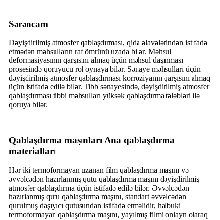
Sərəncam
Dəyişdirilmiş atmosfer qablaşdırması, qida əlavələrindən istifadə
etmədən məhsulların raf ömrünü uzada bilər. Məhsul
deformasiyasının qarşısını almaq üçün məhsul daşınması
prosesində qoruyucu rol oynaya bilər. Sənaye məhsulları üçün
dəyişdirilmiş atmosfer qablaşdırması korroziyanın qarşısını almaq
üçün istifadə edilə bilər. Tibb sənayesində, dəyişdirilmiş atmosfer
qablaşdırması tibbi məhsulları yüksək qablaşdırma tələbləri ilə
qoruya bilər.
Qablaşdırma maşınları Ana qablaşdırma
materialları
Hər iki termoformayan uzanan film qablaşdırma maşını və
əvvəlcədən hazırlanmış qutu qablaşdırma maşını dəyişdirilmiş
atmosfer qablaşdırma üçün istifadə edilə bilər. Əvvəlcədən
hazırlanmış qutu qablaşdırma maşını, standart əvvəlcədən
qurulmuş daşıyıcı qutusundan istifadə etməlidir, halbuki
termoformayan qablaşdırma maşını, yayılmış filmi onlayn olaraq