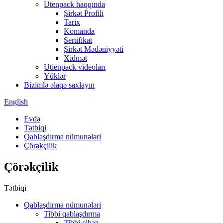
Utenpack haqqında
Şirkət Profili
Tarix
Komanda
Sertifikat
Şirkət Mədəniyyəti
Xidmət
Utienpack videoları
Yüklər
Bizimlə əlaqə saxlayın
English
Evdə
Tətbiqi
Qablaşdırma nümunələri
Çörəkçilik
Çörəkçilik
Tətbiqi
Qablaşdırma nümunələri
Tibbi qablaşdırma
Tibbi cihaz