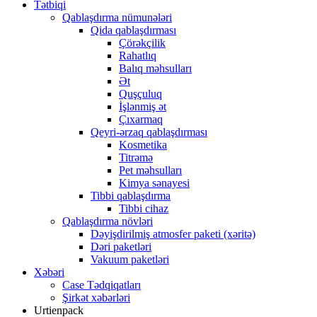
Tətbiqi
Qablaşdırma nümunələri
Qida qablaşdırması
Çörəkçilik
Rahatlıq
Balıq məhsulları
Ət
Quşçuluq
İşlənmiş ət
Çıxarmaq
Qeyri-ərzaq qablaşdırması
Kosmetika
Titrəmə
Pet məhsulları
Kimya sənayesi
Tibbi qablaşdırma
Tibbi cihaz
Qablaşdırma növləri
Dəyişdirilmiş atmosfer paketi (xəritə)
Dəri paketləri
Vakuum paketləri
Xəbəri
Case Tədqiqatları
Şirkət xəbərləri
Urtienpack