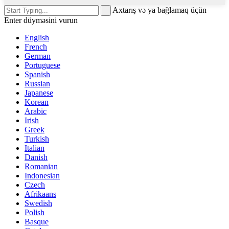
Axtarış və ya bağlamaq üçün
Enter düyməsini vurun
English
French
German
Portuguese
Spanish
Russian
Japanese
Korean
Arabic
Irish
Greek
Turkish
Italian
Danish
Romanian
Indonesian
Czech
Afrikaans
Swedish
Polish
Basque