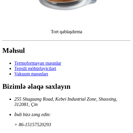
Tort qablaşdırma
Məhsul
Termoformayan maşınlar
Tepsili möhürləyiciləri
Vakuum maşınları
Bizimlə əlaqə saxlayın
255 Shuguang Road, Kebei Industrial Zone, Shaoxing,
312081, Çin
İndi bizə zəng edin:
+ 86-15157520293