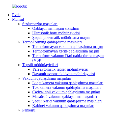
Evdə
Məhsul
Sızdırmazlıq maşınları
Qablaşdırma maşını sıxışdırın
Ultrasonik boru möhürləyicisi
Şaquli pnevmatik möhürləmə maşını
TermoForming qablaşdırma maşınları
Termoformayan vakuum qablaşdırma maşını
Termoformayan xəritə qablaşdırma maşını
Termoform vakuum Dəri qablaşdırma maşını
(VSP)
Tepsili möhürləyiciləri
Yarı avtomatik tepser möhürləyicisi
Davamlı avtomatik lövhə möhürləyicisi
Vakuum qablaşdırma maşınları
İkiqat kamera vakuum qablaşdırma maşınları
Tək kamera vakuum qablaşdırma maşınları
Cədvəl tipli vakuum qablaşdırma maşınları
Masaüstü vakuum qablaşdırma maşınları
Şaquli xarici vakuum qablaşdırma maşınları
Kabinet vakuum qablaşdırma maşınları
Pankartı