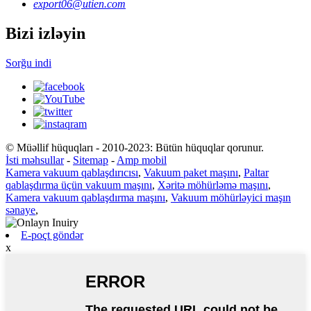
export06@utien.com
Bizi izləyin
Sorğu indi
© Müəllif hüquqları - 2010-2023: Bütün hüquqlar qorunur.
İsti məhsullar
-
Sitemap
-
Amp mobil
Kamera vakuum qablaşdırıcısı
,
Vakuum paket maşını
,
Paltar
qablaşdırma üçün vakuum maşını
,
Xəritə möhürləmə maşını
,
Kamera vakuum qablaşdırma maşını
,
Vakuum möhürləyici maşın
sənaye
,
E-poçt göndər
x