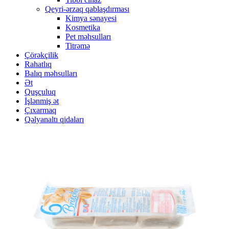
Qeyri-ərzaq qablaşdırması
Kimya sənayesi
Kosmetika
Pet məhsulları
Titrəmə
Çörəkçilik
Rahatlıq
Balıq məhsulları
Ət
Quşçuluq
İşlənmiş ət
Çıxarmaq
Qəlyanaltı qidaları