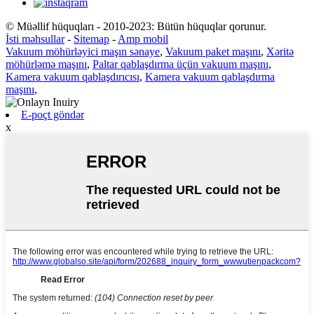
© Müəllif hüquqları - 2010-2023: Bütün hüquqlar qorunur.
İsti məhsullar
-
Sitemap
-
Amp mobil
Vakuum möhürləyici maşın sənaye
,
Vakuum paket maşını
,
Xəritə
möhürləmə maşını
,
Paltar qablaşdırma üçün vakuum maşını
,
Kamera vakuum qablaşdırıcısı
,
Kamera vakuum qablaşdırma
maşını
,
E-poçt göndər
x