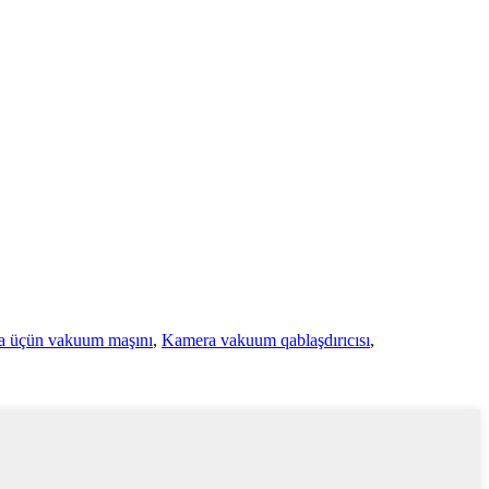
ma üçün vakuum maşını
,
Kamera vakuum qablaşdırıcısı
,