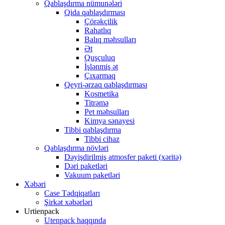
Qablaşdırma nümunələri
Qida qablaşdırması
Çörəkçilik
Rahatlıq
Balıq məhsulları
Ət
Quşçuluq
İşlənmiş ət
Çıxarmaq
Qeyri-ərzaq qablaşdırması
Kosmetika
Titrəmə
Pet məhsulları
Kimya sənayesi
Tibbi qablaşdırma
Tibbi cihaz
Qablaşdırma növləri
Dəyişdirilmiş atmosfer paketi (xəritə)
Dəri paketləri
Vakuum paketləri
Xəbəri
Case Tədqiqatları
Şirkət xəbərləri
Urtienpack
Utenpack haqqında