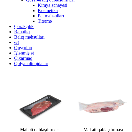
Kimya sənayesi
Kosmetika
Pet məhsulları
Titrəmə
Çörəkçilik
Rahatlıq
Balıq məhsulları
Ət
Quşçuluq
İşlənmiş ət
Çıxarmaq
Qəlyanaltı qidaları
Mal əti qablaşdırması
Mal əti qablaşdırması