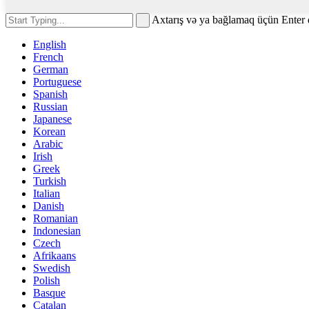
Axtarış və ya bağlamaq üçün Enter
English
French
German
Portuguese
Spanish
Russian
Japanese
Korean
Arabic
Irish
Greek
Turkish
Italian
Danish
Romanian
Indonesian
Czech
Afrikaans
Swedish
Polish
Basque
Catalan