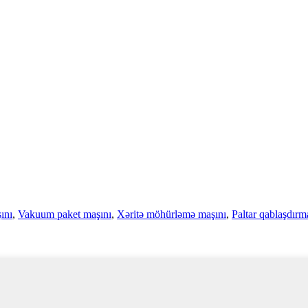
ını
,
Vakuum paket maşını
,
Xəritə möhürləmə maşını
,
Paltar qablaşdır