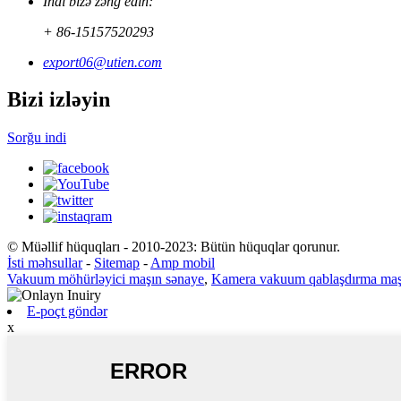
İndi bizə zəng edin:
+ 86-15157520293
export06@utien.com
Bizi izləyin
Sorğu indi
© Müəllif hüquqları - 2010-2023: Bütün hüquqlar qorunur.
İsti məhsullar
-
Sitemap
-
Amp mobil
Vakuum möhürləyici maşın sənaye
,
Kamera vakuum qablaşdırma maş
E-poçt göndər
x