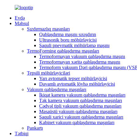
Evdə
Məhsul
Sızdırmazlıq maşınları
Qablaşdırma maşını sıxışdırın
Ultrasonik boru möhürləyicisi
Şaquli pnevmatik möhürləmə maşını
TermoForming qablaşdırma maşınları
Termoformayan vakuum qablaşdırma maşını
Termoformayan xəritə qablaşdırma maşını
Termoform vakuum Dəri qablaşdırma maşını (VSP
Tepsili möhürləyiciləri
Yarı avtomatik tepser möhürləyicisi
Davamlı avtomatik lövhə möhürləyicisi
Vakuum qablaşdırma maşınları
İkiqat kamera vakuum qablaşdırma maşınları
Tək kamera vakuum qablaşdırma maşınları
Cədvəl tipli vakuum qablaşdırma maşınları
Masaüstü vakuum qablaşdırma maşınları
Şaquli xarici vakuum qablaşdırma maşınları
Kabinet vakuum qablaşdırma maşınları
Pankartı
Tətbiqi