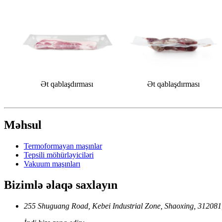
Ət qablaşdırması
Ət qablaşdırması
Məhsul
Termoformayan maşınlar
Tepsili möhürləyiciləri
Vakuum maşınları
Bizimlə əlaqə saxlayın
255 Shuguang Road, Kebei Industrial Zone, Shaoxing, 312081