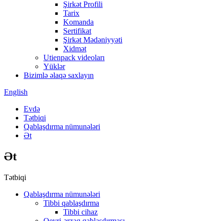
Şirkət Profili
Tarix
Komanda
Sertifikat
Şirkət Mədəniyyəti
Xidmət
Utienpack videoları
Yüklər
Bizimlə əlaqə saxlayın
English
Evdə
Tətbiqi
Qablaşdırma nümunələri
Ət
Ət
Tətbiqi
Qablaşdırma nümunələri
Tibbi qablaşdırma
Tibbi cihaz
Qeyri-ərzaq qablaşdırması