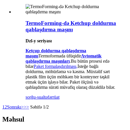
TermoForming-də Ketchup doldurma
qablaşdırma maşını
Dzl-y seriyası
Ketçup doldurma qablaşdırma
maşını
Termoformada üfüqidir
Avtomatik
qablaşdırma maşınları
.Bu bütün prosesi edə
bilər
Paket formalaşdırılması,
İsteğe bağlı
doldurma, möhürləmə və kəsmə. Müxtəlif sərt
plastik film üçün möhkəm bir konteyner təşkil
etmək üçün işləyə bilər. Paket ölçüsü və
qablaşdırma sürəti müvafiq olaraq düzəldilə bilər.
sorğu-sual
təfərrüat
1
2
Sonrakı>
>>
Səhifə 1/2
Məhsul