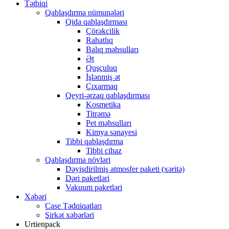
Tətbiqi
Qablaşdırma nümunələri
Qida qablaşdırması
Çörəkçilik
Rahatlıq
Balıq məhsulları
Ət
Quşçuluq
İşlənmiş ət
Çıxarmaq
Qeyri-ərzaq qablaşdırması
Kosmetika
Titrəmə
Pet məhsulları
Kimya sənayesi
Tibbi qablaşdırma
Tibbi cihaz
Qablaşdırma növləri
Dəyişdirilmiş atmosfer paketi (xəritə)
Dəri paketləri
Vakuum paketləri
Xəbəri
Case Tədqiqatları
Şirkət xəbərləri
Urtienpack