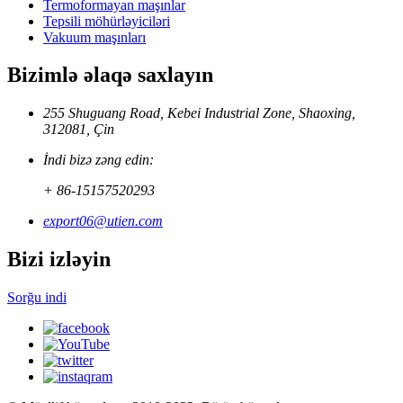
Termoformayan maşınlar
Tepsili möhürləyiciləri
Vakuum maşınları
Bizimlə əlaqə saxlayın
255 Shuguang Road, Kebei Industrial Zone, Shaoxing,
312081, Çin
İndi bizə zəng edin:
+ 86-15157520293
export06@utien.com
Bizi izləyin
Sorğu indi