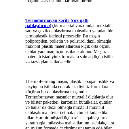
maşının əsas üstünlüklərindən biridir.
Termoformayan xəritə (çox qatlı
qablaşdırma)
)
bir material vərəqindən müxtəlif
sərt və çevik qablaşdırma məhsulları yaradan bir
termoplastik istehsal prosesidir. Bu maşın
polipropilen, polietin və polistirol daxil olmaqla
müxtəlif plastik materiallardan kiçik orta ölçülü
qablar yaratmaq üçün istifadə olunur. Maşın,
materialı istədiyiniz formalara salmaq üçün istilik
və təzyiqdən istifadə edir.
ThermoForming maşın, plastik təbəqəni istilik və
təzyiqdən istifadə edərək istədiyiniz formalara
köçürən bir qablaşdırma maşınıdır.
Termoformayan maşınlar müxtəlif ölçülərdə olur
və blister paketləri, kartonlar, butulkalar, qutular
və hallar da daxil olmaqla müxtəlif müxtəlif
qablaşdırma növləri etmək üçün istifadə edilə
bilər. Hər bir müştəri üçün xüsusi qablaşdırma
yaratmaqla, müəssisə məhsullarının istehlakçılara
ən uyğun formada çatdırılmasını təmin edə bilər.