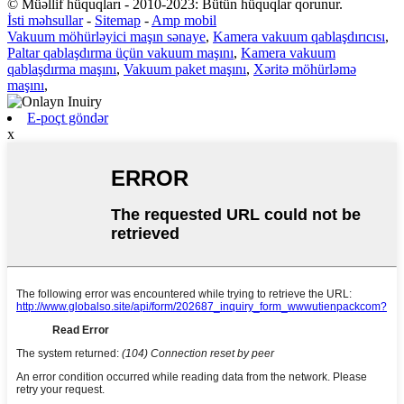
© Müəllif hüquqları - 2010-2023: Bütün hüquqlar qorunur.
İsti məhsullar
-
Sitemap
-
Amp mobil
Vakuum möhürləyici maşın sənaye
,
Kamera vakuum qablaşdırıcısı
,
Paltar qablaşdırma üçün vakuum maşını
,
Kamera vakuum
qablaşdırma maşını
,
Vakuum paket maşını
,
Xəritə möhürləmə
maşını
,
E-poçt göndər
x