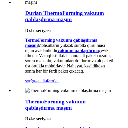
Durian ThermoForming vakuum
qablaşdırma maşını
Dzl-r seriyası
TermoForming vakuum qablaşdırma
maşını
Məhsulların yüksək sürətlə qurulması
üçün avadanlıqdır
vakuum qablaşdırma
çevik
filmdə. Vərəqi istilikdən sonra alt paketə uzadır,
sonra məhsulu, vakuumları doldurur və alt paketi
üst örtüklə möhürləyir. Nəhayət, kəsildikdən
sonra hər bir fərdi paket çıxacaq.
sorğu-sual
təfərrüat
ThermoForming vakuum
qablaşdırma maşını
Dzl-r seriyası