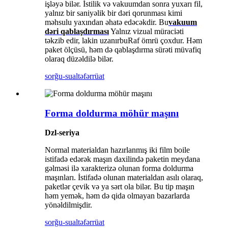
işləyə bilər. İstilik və vakuumdan sonra yuxarı fil,
yalnız bir saniyəlik bir dəri qorunması kimi
məhsulu yaxından əhatə edəcəkdir. Bu
vakuum
dəri qablaşdırması
Yalnız vizual müraciəti
təkzib edir, lakin uzanır
bu
Raf ömrü çoxdur. Həm
paket ölçüsü, həm də qablaşdırma sürəti müvafiq
olaraq düzəldilə bilər.
sorğu-sual
təfərrüat
Forma doldurma möhür maşını
Dzl-seriya
Normal materialdan hazırlanmış iki film boile
istifadə edərək maşın daxilində paketin meydana
gəlməsi ilə xarakterizə olunan forma doldurma
maşınları. İstifadə olunan materialdan asılı olaraq,
paketlər çevik və ya sərt ola bilər. Bu tip maşın
həm yemək, həm də qida olmayan bazarlarda
yönəldilmişdir.
sorğu-sual
təfərrüat