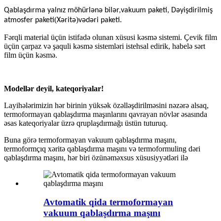
Qablaşdırma yalnız möhürlənə bilər,
vakuum paketi
,
Dəyişdirilmiş
(
)
atmosfer paketi
Xəritə
və
dəri paketi
.
Fərqli material üçün istifadə olunan xüsusi kəsmə sistemi. Çevik film
üçün çarpaz və şaquli kəsmə sistemləri istehsal edirik, habelə sərt
film üçün kəsmə.
Modellər deyil, kateqoriyalar!
Layihələrimizin hər birinin yüksək özəlləşdirilməsini nəzərə alsaq,
termoformayan qablaşdırma maşınlarını qavrayan növlər əsasında
əsas kateqoriyalar üzrə qruplaşdırmağı üstün tuturuq.
Buna görə termoformayan vakuum qablaşdırma maşını,
termoformçıq xəritə qablaşdırma maşını və termoformuling dəri
qablaşdırma maşını, hər biri özünəməxsus xüsusiyyətləri ilə
Avtomatik qida termoformayan
vakuum qablaşdırma maşını