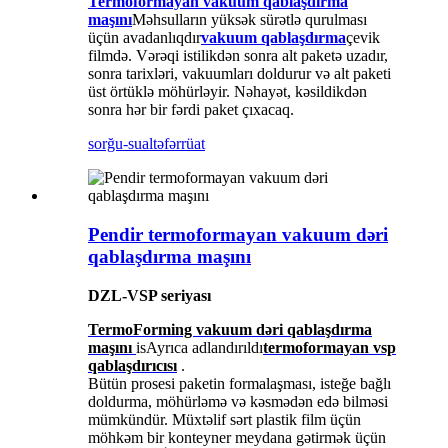
Termoformayan vakuum qablaşdırma
maşını
Məhsulların yüksək sürətlə qurulması
üçün avadanlıqdır
vakuum qablaşdırma
çevik
filmdə. Vərəqi istilikdən sonra alt paketə uzadır,
sonra tarixləri, vakuumları doldurur və alt paketi
üst örtüklə möhürləyir. Nəhayət, kəsildikdən
sonra hər bir fərdi paket çıxacaq.
sorğu-sual
təfərrüat
Pendir termoformayan vakuum dəri
qablaşdırma maşını
DZL-VSP seriyası
TermoForming vakuum dəri qablaşdırma
maşını
is
Ayrıca adlandırıldı
termoformayan vsp
qablaşdırıcısı
.
Bütün prosesi paketin formalaşması, isteğe bağlı
doldurma, möhürləmə və kəsmədən edə bilməsi
mümkündür. Müxtəlif sərt plastik film üçün
möhkəm bir konteyner meydana gətirmək üçün