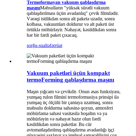
Termoformayan vakuum qablaşdırma
maşını
Məhsulların "yüksək sürətli vakuum
qablaşdırılması üçün avadanlıq" çevik filmdədir.
Vərəqi istilikdən sonra alt paketə uzadır, sonra
kolbasa, vakuumları doldurur və alt paketi üst
örtüklə möhürləyir. Nəhayət, kəsildikdən sonra
hər bir fərdi paket çıxacaq.
sorğu-sual
təfərrüat
Vakuum paketləri üçün kompakt
termoForming qablaşdırma maşını
Maşın yığcam və çevikdir
.
Onun əsas funksiyası,
yumşaq rulon filmini termoformasiya prinsipi ilə
yumşaq üç ölçülü bir çantaya uzatmaq, sonra
məhsulu doldurma sahəsinə qoyun, atmosferi
möhürləmə sahəsi vasitəsilə boşaltın və ya
möhürləyin və nəhayət hazır olun fərdi
kəsildikdən sonra paketlər. Bu cür
avtomatlaşdırılmış qablaşdırma avadanlığı işçi
qüvvəsini saxlayır və istehsal səmərəliliyini çox