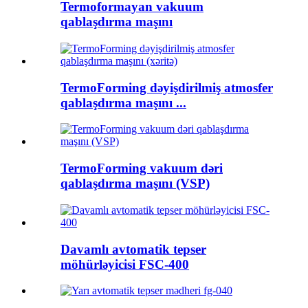
Termoformayan vakuum
qablaşdırma maşını
TermoForming dəyişdirilmiş atmosfer
qablaşdırma maşını ...
TermoForming vakuum dəri
qablaşdırma maşını (VSP)
Davamlı avtomatik tepser
möhürləyicisi FSC-400