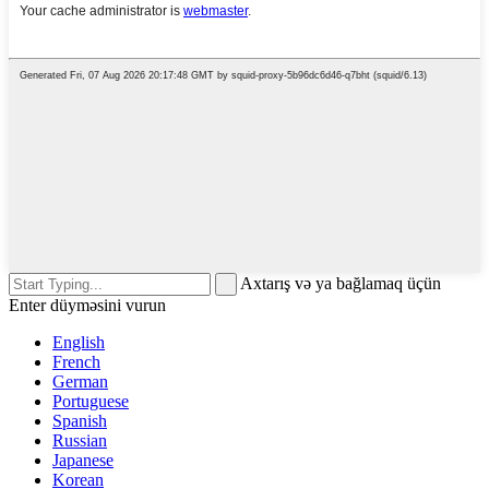
Axtarış və ya bağlamaq üçün
Enter düyməsini vurun
English
French
German
Portuguese
Spanish
Russian
Japanese
Korean