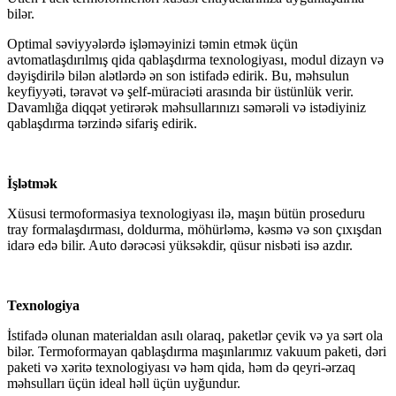
bilər.
Optimal səviyyələrdə işləməyinizi təmin etmək üçün
avtomatlaşdırılmış qida qablaşdırma texnologiyası, modul dizayn və
dəyişdirilə bilən alətlərdə ən son istifadə edirik. Bu, məhsulun
keyfiyyəti, təravət və şelf-müraciəti arasında bir üstünlük verir.
Davamlığa diqqət yetirərək məhsullarınızı səmərəli və istədiyiniz
qablaşdırma tərzində sifariş edirik.
İşlətmək
Xüsusi termoformasiya texnologiyası ilə, maşın bütün proseduru
tray formalaşdırması, doldurma, möhürləmə, kəsmə və son çıxışdan
idarə edə bilir. Auto dərəcəsi yüksəkdir, qüsur nisbəti isə azdır.
Texnologiya
İstifadə olunan materialdan asılı olaraq, paketlər çevik və ya sərt ola
bilər. Termoformayan qablaşdırma maşınlarımız vakuum paketi, dəri
paketi və xəritə texnologiyası və həm qida, həm də qeyri-ərzaq
məhsulları üçün ideal həll üçün uyğundur.