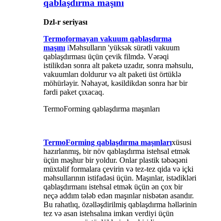
qablaşdırma maşını
Dzl-r seriyası
Termoformayan vakuum qablaşdırma
maşını
i
Məhsulların 'yüksək sürətli vakuum
qablaşdırması üçün çevik filmdə. Vərəqi
istilikdən sonra alt paketə uzadır, sonra məhsulu,
vakuumları doldurur və alt paketi üst örtüklə
möhürləyir. Nəhayət, kəsildikdən sonra hər bir
fərdi paket çıxacaq.
TermoForming qablaşdırma maşınları
TermoForming qablaşdırma maşınları
xüsusi
hazırlanmış, bir növ qablaşdırma istehsal etmək
üçün məşhur bir yoldur. Onlar plastik təbəqəni
müxtəlif formalara çevirin və tez-tez qida və içki
məhsullarının istifadəsi üçün. Maşınlar, istədikləri
qablaşdırmanı istehsal etmək üçün ən çox bir
neçə addım tələb edən maşınlar nisbətən asandır.
Bu rahatlıq, özəlləşdirilmiş qablaşdırma həllərinin
tez və asan istehsalına imkan verdiyi üçün