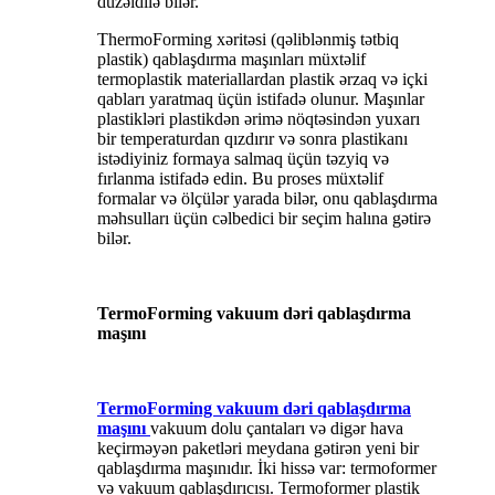
düzəldilə bilər.
ThermoForming xəritəsi (qəliblənmiş tətbiq
plastik) qablaşdırma maşınları müxtəlif
termoplastik materiallardan plastik ərzaq və içki
qabları yaratmaq üçün istifadə olunur. Maşınlar
plastikləri plastikdən ərimə nöqtəsindən yuxarı
bir temperaturdan qızdırır və sonra plastikanı
istədiyiniz formaya salmaq üçün təzyiq və
fırlanma istifadə edin. Bu proses müxtəlif
formalar və ölçülər yarada bilər, onu qablaşdırma
məhsulları üçün cəlbedici bir seçim halına gətirə
bilər.
TermoForming vakuum dəri qablaşdırma
maşını
TermoForming vakuum dəri qablaşdırma
maşını
vakuum dolu çantaları və digər hava
keçirməyən paketləri meydana gətirən yeni bir
qablaşdırma maşınıdır. İki hissə var: termoformer
və vakuum qablaşdırıcısı. Termoformer plastik