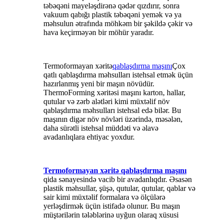
təbəqəni mayeləşdirənə qədər qızdırır, sonra
vakuum qabığı plastik təbəqəni yemək və ya
məhsulun ətrafında möhkəm bir şəkildə çəkir və
hava keçirməyən bir möhür yaradır.
Termoformayan xəritə
qablaşdırma maşını
Çox
qatlı qablaşdırma məhsulları istehsal etmək üçün
hazırlanmış yeni bir maşın növüdür.
ThermoForming xəritəsi maşını karton, hallar,
qutular və zərb alətləri kimi müxtəlif növ
qablaşdırma məhsulları istehsal edə bilər. Bu
maşının digər növ növləri üzərində, məsələn,
daha sürətli istehsal müddəti və əlavə
avadanlıqlara ehtiyac yoxdur.
Termoformayan xəritə qablaşdırma maşını
qida sənayesində vacib bir avadanlıqdır. Əsasən
plastik məhsullar, şüşə, qutular, qutular, qablar və
sair kimi müxtəlif formalara və ölçülərə
yerləşdirmək üçün istifadə olunur. Bu maşın
müştərilərin tələblərinə uyğun olaraq xüsusi