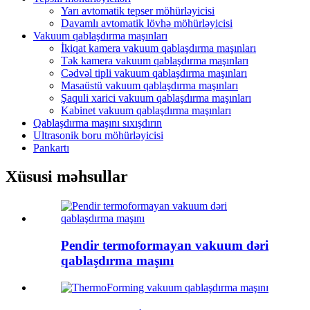
Yarı avtomatik tepser möhürləyicisi
Davamlı avtomatik lövhə möhürləyicisi
Vakuum qablaşdırma maşınları
İkiqat kamera vakuum qablaşdırma maşınları
Tək kamera vakuum qablaşdırma maşınları
Cədvəl tipli vakuum qablaşdırma maşınları
Masaüstü vakuum qablaşdırma maşınları
Şaquli xarici vakuum qablaşdırma maşınları
Kabinet vakuum qablaşdırma maşınları
Qablaşdırma maşını sıxışdırın
Ultrasonik boru möhürləyicisi
Pankartı
Xüsusi məhsullar
Pendir termoformayan vakuum dəri
qablaşdırma maşını