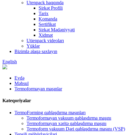
Utenpack haqqında
Şirkət Profili
Tarix
Komanda
Sertifikat
Şirkət Mədəniyyəti
Xidmət
Utienpack videoları
Yüklər
Bizimlə əlaqə saxlayın
English
Evdə
Məhsul
Termoformayan maşınlar
Kateqoriyalar
TermoForming qablaşdırma maşınları
Termoformayan vakuum qablaşdırma maşını
Termoformayan xəritə qablaşdırma maşını
Termoform vakuum Dəri qablaşdırma maşını (VSP)
Tepsili möhürləyiciləri