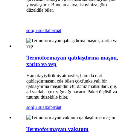
yaxşılaşdırır. Bundan əlavə, istəyinizə görə
düzəldilə bilər.
sorğu-sual
təfərrüat
Termoformayan qablaşdırma maşını,
xəritə və vsp
Həm dəyişdirilmiş atmosfer, həm də dəri
qablaşdırmasını edə bilən çoxfunksiyalı bir
qablaşdırma maşınıdır. Ət, dəniz məhsulları, quş
əti və daha çox yığmağı bacarır. Paket ölçüsü və
tutumu düzəldilə bilər.
sorğu-sual
təfərrüat
Termoformayan vakuum