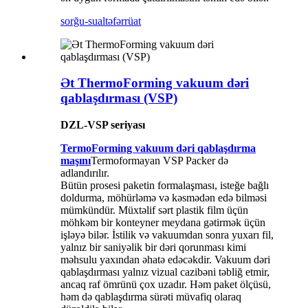
sorğu-sual
təfərrüat
Ət ThermoForming vakuum dəri
qablaşdırması (VSP)
DZL-VSP seriyası
TermoForming vakuum dəri qablaşdırma
maşını
Termoformayan VSP Packer də
adlandırılır.
Bütün prosesi paketin formalaşması, isteğe bağlı
doldurma, möhürləmə və kəsmədən edə bilməsi
mümkündür. Müxtəlif sərt plastik film üçün
möhkəm bir konteyner meydana gətirmək üçün
işləyə bilər. İstilik və vakuumdan sonra yuxarı fil,
yalnız bir saniyəlik bir dəri qorunması kimi
məhsulu yaxından əhatə edəcəkdir. Vakuum dəri
qablaşdırması yalnız vizual cazibəni təbliğ etmir,
ancaq raf ömrünü çox uzadır. Həm paket ölçüsü,
həm də qablaşdırma sürəti müvafiq olaraq