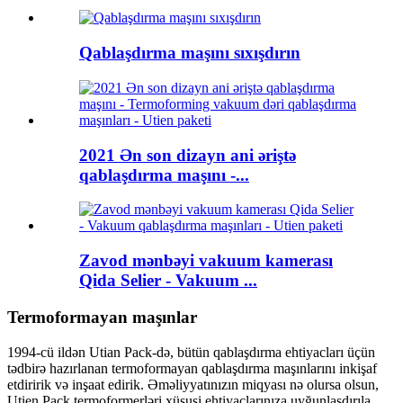
Qablaşdırma maşını sıxışdırın
2021 Ən son dizayn ani əriştə
qablaşdırma maşını -...
Zavod mənbəyi vakuum kamerası
Qida Selier - Vakuum ...
Termoformayan maşınlar
1994-cü ildən Utian Pack-də, bütün qablaşdırma ehtiyacları üçün
tədbirə hazırlanan termoformayan qablaşdırma maşınlarını inkişaf
etdiririk və inşaat edirik. Əməliyyatınızın miqyası nə olursa olsun,
Utien Pack termoformerləri xüsusi ehtiyaclarınıza uyğunlaşdırıla