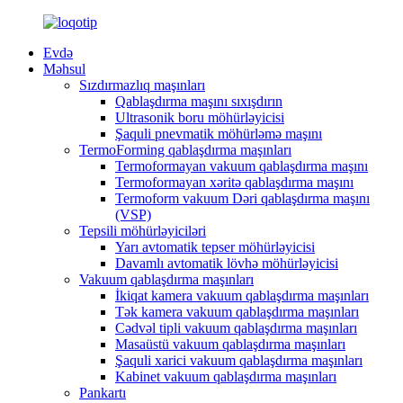
Evdə
Məhsul
Sızdırmazlıq maşınları
Qablaşdırma maşını sıxışdırın
Ultrasonik boru möhürləyicisi
Şaquli pnevmatik möhürləmə maşını
TermoForming qablaşdırma maşınları
Termoformayan vakuum qablaşdırma maşını
Termoformayan xəritə qablaşdırma maşını
Termoform vakuum Dəri qablaşdırma maşını
(VSP)
Tepsili möhürləyiciləri
Yarı avtomatik tepser möhürləyicisi
Davamlı avtomatik lövhə möhürləyicisi
Vakuum qablaşdırma maşınları
İkiqat kamera vakuum qablaşdırma maşınları
Tək kamera vakuum qablaşdırma maşınları
Cədvəl tipli vakuum qablaşdırma maşınları
Masaüstü vakuum qablaşdırma maşınları
Şaquli xarici vakuum qablaşdırma maşınları
Kabinet vakuum qablaşdırma maşınları
Pankartı