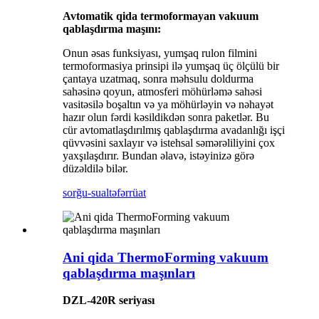
Avtomatik qida termoformayan vakuum
qablaşdırma maşını:
Onun əsas funksiyası, yumşaq rulon filmini
termoformasiya prinsipi ilə yumşaq üç ölçülü bir
çantaya uzatmaq, sonra məhsulu doldurma
sahəsinə qoyun, atmosferi möhürləmə sahəsi
vasitəsilə boşaltın və ya möhürləyin və nəhayət
hazır olun fərdi kəsildikdən sonra paketlər. Bu
cür avtomatlaşdırılmış qablaşdırma avadanlığı işçi
qüvvəsini saxlayır və istehsal səmərəliliyini çox
yaxşılaşdırır. Bundan əlavə, istəyinizə görə
düzəldilə bilər.
sorğu-sual
təfərrüat
Ani qida ThermoForming vakuum
qablaşdırma maşınları
DZL-420R seriyası