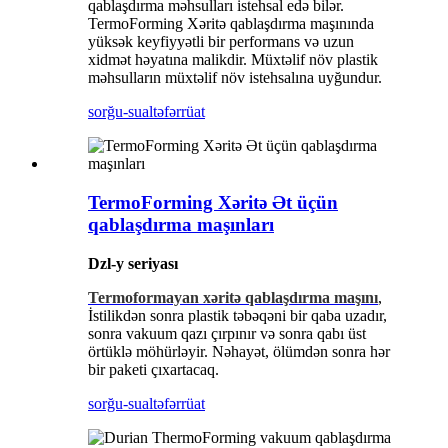
qablaşdırma məhsulları istehsal edə bilər.
TermoForming Xəritə qablaşdırma maşınında
yüksək keyfiyyətli bir performans və uzun
xidmət həyatına malikdir. Müxtəlif növ plastik
məhsulların müxtəlif növ istehsalına uyğundur.
sorğu-sual
təfərrüat
TermoForming Xəritə Ət üçün
qablaşdırma maşınları
Dzl-y seriyası
Termoformayan xəritə qablaşdırma maşını
,
İstilikdən sonra plastik təbəqəni bir qaba uzadır,
sonra vakuum qazı çırpınır və sonra qabı üst
örtüklə möhürləyir. Nəhayət, ölümdən sonra hər
bir paketi çıxartacaq.
sorğu-sual
təfərrüat