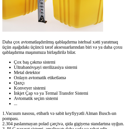
Daha çox avtomatlaşdırılmış qablaşdırma istehsal xətti yaratmaq
üçün aşağıdakı üçüncü tərəf aksesuarlarından biri və ya daha çoxu
qablaşdırma maşınımıza birləşdirilə bilər.
Çox baş çəkmə sistemi
Ultrabənövşəyi sterilizasiya sistemi
Metal detektor
Onlayn avtomatik etiketləmə
Qazçı
Konveyer sistemi
İnkjet Çap və ya Termal Transfer Sistemi
Avtomatik seçim sistemi
...
1.Vacuum nasosu, etibarlı və sabit keyfiyyətli Alman Busch-un
pompası.
2.304 paslanmayan polad çərçivə, qida gigiyena standartına uyğun.
3. PLC nəzarət sistemi, əməliyyatı daha sadə və rahat edir.