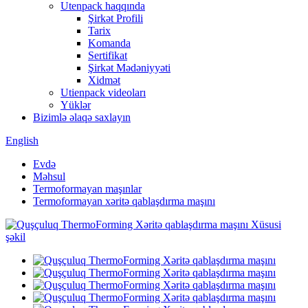
Utenpack haqqında
Şirkət Profili
Tarix
Komanda
Sertifikat
Şirkət Mədəniyyəti
Xidmət
Utienpack videoları
Yüklər
Bizimlə əlaqə saxlayın
English
Evdə
Məhsul
Termoformayan maşınlar
Termoformayan xəritə qablaşdırma maşını