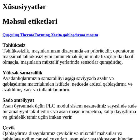
Xüsusiyyətlər
Məhsul etiketləri
Quşçuluq ThermoForming Xəritə qablaşdırma maşını
Təhlükəsiz
Təhlükəsizlik, maşınlarımızın dizaynında ən prioritetdir, operatorun
maksimal təhlükəsizliyini təmin etmək üçün mühafizəçilər də daxil
olmaqla, maşınların müxtəlif yerlərində sensorlar quraşdırdıq.
Yüksək səmərəlilik
Avadanlıqlarımızın səmərəliliyi aşağı səviyyədə azalır və
qablaşdırma materialından istifadə, nəticədə ardıcıl qablaşdırma və
azaldılmış xərc və tullantılar artırır.
Sadə əməliyyat
Asan öyrənmək üçün PLC modul sistem nəzarətimiz sayəsində sadə
bir əməliyyat təklif edirik və asan maşın idarəetmə, kalıp dəyişdirmə
və gündəlik təmir üçün imkan verir.
Çevik
Qablaşdırma dizaynlarımız çevikdir və müxtəlif məhsullar və
tətbiqlərə uyğun çəngəl çuxurları, asan göz yaşı tökməyən künclər