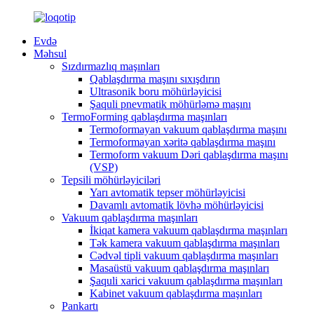
Evdə
Məhsul
Sızdırmazlıq maşınları
Qablaşdırma maşını sıxışdırın
Ultrasonik boru möhürləyicisi
Şaquli pnevmatik möhürləmə maşını
TermoForming qablaşdırma maşınları
Termoformayan vakuum qablaşdırma maşını
Termoformayan xəritə qablaşdırma maşını
Termoform vakuum Dəri qablaşdırma maşını
(VSP)
Tepsili möhürləyiciləri
Yarı avtomatik tepser möhürləyicisi
Davamlı avtomatik lövhə möhürləyicisi
Vakuum qablaşdırma maşınları
İkiqat kamera vakuum qablaşdırma maşınları
Tək kamera vakuum qablaşdırma maşınları
Cədvəl tipli vakuum qablaşdırma maşınları
Masaüstü vakuum qablaşdırma maşınları
Şaquli xarici vakuum qablaşdırma maşınları
Kabinet vakuum qablaşdırma maşınları
Pankartı