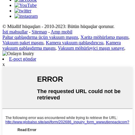
© Müəllif hüquqları - 2010-2023: Bütün hüquqlar qorunur.
İsti məhsullar
-
Sitemap
-
Amp mobil
Paltar qablaşdırma üçün vakuum maşını
,
Xəritə möhürləmə maşını
,
Vakuum paket maşını
,
Kamera vakuum qablaşdırıcısı
,
Kamera
vakuum qablaşdırma maşını
,
Vakuum möhürləyici maşın sənaye
,
E-poçt göndər
x