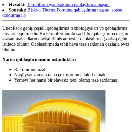
Əvvəlki:
Termoformayan vakuum qablaşdırma maşını
Sonrakı:
Biskvit ThermoForming qablaşdırma maşını, sousu
doldurma ilə
UtienPack geniş çeşidli qablaşdırma texnologiyaları və qablaşdırma
növləri təqdim edir. Bu termoformumlu sərt film qablaşdırma maşını
əsasən məhsulların dəyişdirilmiş atmosfer qablaşdırma (xəritə) üçün
istifadə olunur. Qablaşdırmada təbii hava təzə saxlanan qazlarla əvəz
olunur.
Xəritə qablaşdırmasının üstünlükləri
Rəf ömrünü uzat;
Nəqliyyat zamanı daha çox qorunma təklif etmək;
Yeməyi hər hansı bir əlavəsiz təbii olaraq təzə saxlamaq;