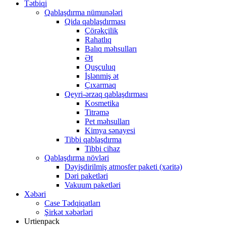
Tətbiqi
Qablaşdırma nümunələri
Qida qablaşdırması
Çörəkçilik
Rahatlıq
Balıq məhsulları
Ət
Quşçuluq
İşlənmiş ət
Çıxarmaq
Qeyri-ərzaq qablaşdırması
Kosmetika
Titrəmə
Pet məhsulları
Kimya sənayesi
Tibbi qablaşdırma
Tibbi cihaz
Qablaşdırma növləri
Dəyişdirilmiş atmosfer paketi (xəritə)
Dəri paketləri
Vakuum paketləri
Xəbəri
Case Tədqiqatları
Şirkət xəbərləri
Urtienpack