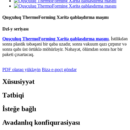
Quşçuluq ThermoForming Xəritə qablaşdırma maşını
Dzl-y seriyası
Quşçuluq ThermoForming Xəritə qablaşdırma maşını
, İstilikdən
sonra plastik təbəqəni bir qaba uzadır, sonra vakuum qazı çırpınır və
sonra qabı üst örtüklə möhürləyir. Nəhayət, ölümdən sonra hər bir
paketi çıxartacaq.
PDF olaraq yükləyin
Bizə e-poçt göndər
Xüsusiyyət
Tətbiqi
İsteğe bağlı
Avadanlıq konfiqurasiyası