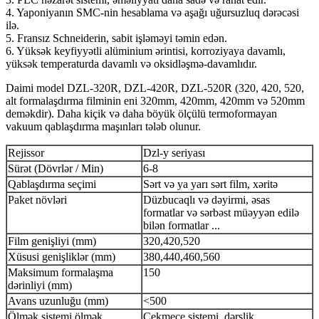
4. Yaponiyanın SMC-nin hesablama və aşağı uğursuzluq dərəcəsi
ilə.
5. Fransız Schneiderin, sabit işləməyi təmin edən.
6. Yüksək keyfiyyətli alüminium ərintisi, korroziyaya davamlı,
yüksək temperaturda davamlı və oksidləşmə-davamlıdır.
Daimi model DZL-320R, DZL-420R, DZL-520R (320, 420, 520,
alt formalaşdırma filminin eni 320mm, 420mm, 420mm və 520mm
deməkdir). Daha kiçik və daha böyük ölçülü termoformayan
vakuum qablaşdırma maşınları tələb olunur.
Rejissor
Dzl-y seriyası
Sürət (Dövrlər / Min)
6-8
Qablaşdırma seçimi
Sərt və ya yarı sərt film, xəritə
Paket növləri
Düzbucaqlı və dəyirmi, əsas
formatlar və sərbəst müəyyən edilə
bilən formatlar ...
Film genişliyi (mm)
320,420,520
Xüsusi genişliklər (mm)
380,440,460,560
Maksimum formalaşma
150
dərinliyi (mm)
Avans uzunluğu (mm)
<500
Ölmək sistemi ölmək
Çekmece sistemi, dərslik