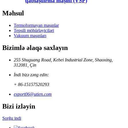
qablaşdırma maşını (VSP)
Məhsul
Termoformayan maşınlar
Tepsili möhürləyiciləri
Vakuum maşınları
Bizimlə əlaqə saxlayın
255 Shuguang Road, Kebei Industrial Zone, Shaoxing,
312081, Çin
İndi bizə zəng edin:
+ 86-15157520293
export06@utien.com
Bizi izləyin
Sorğu indi