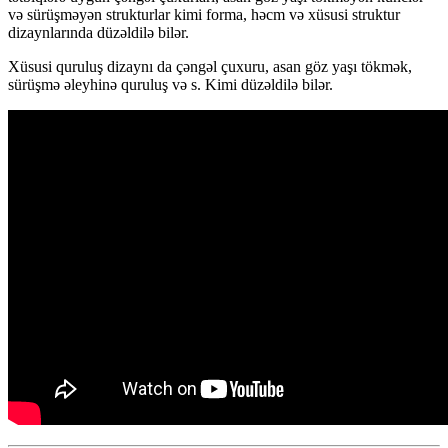
və sürüşməyən strukturlar kimi forma, həcm və xüsusi struktur
dizaynlarında düzəldilə bilər.
Xüsusi quruluş dizaynı da çəngəl çuxuru, asan göz yaşı tökmək,
sürüşmə əleyhinə quruluş və s. Kimi düzəldilə bilər.