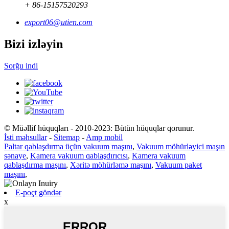
+ 86-15157520293
export06@utien.com
Bizi izləyin
Sorğu indi
© Müəllif hüquqları - 2010-2023: Bütün hüquqlar qorunur.
İsti məhsullar
-
Sitemap
-
Amp mobil
Paltar qablaşdırma üçün vakuum maşını
,
Vakuum möhürləyici maşın
sənaye
,
Kamera vakuum qablaşdırıcısı
,
Kamera vakuum
qablaşdırma maşını
,
Xəritə möhürləmə maşını
,
Vakuum paket
maşını
,
E-poçt göndər
x