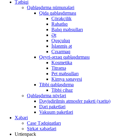
Tətbiqi
Qablaşdırma nümunələri
Qida qablaşdırması
Çörəkçilik
Rahatlıq
Balıq məhsulları
Ət
Quşçuluq
İşlənmiş ət
Çıxarmaq
Qeyri-ərzaq qablaşdırması
Kosmetika
Titrəmə
Pet məhsulları
Kimya sənayesi
Tibbi qablaşdırma
Tibbi cihaz
Qablaşdırma növləri
Dəyişdirilmiş atmosfer paketi (xəritə)
Dəri paketləri
Vakuum paketləri
Xəbəri
Case Tədqiqatları
Şirkət xəbərləri
Urtienpack