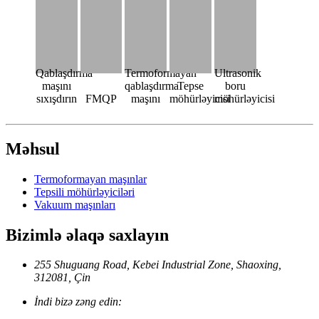
Qablaşdırma
Termoformayan
Ultrasonik
maşını
qablaşdırma
Tepse
boru
sıxışdırın
FMQP
maşını
möhürləyicisi
möhürləyicisi
Məhsul
Termoformayan maşınlar
Tepsili möhürləyiciləri
Vakuum maşınları
Bizimlə əlaqə saxlayın
255 Shuguang Road, Kebei Industrial Zone, Shaoxing,
312081, Çin
İndi bizə zəng edin: