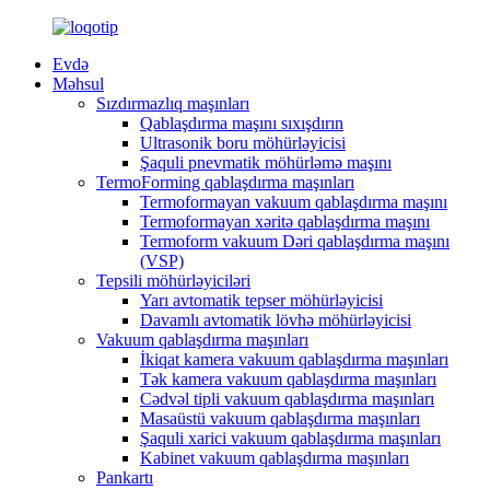
Evdə
Məhsul
Sızdırmazlıq maşınları
Qablaşdırma maşını sıxışdırın
Ultrasonik boru möhürləyicisi
Şaquli pnevmatik möhürləmə maşını
TermoForming qablaşdırma maşınları
Termoformayan vakuum qablaşdırma maşını
Termoformayan xəritə qablaşdırma maşını
Termoform vakuum Dəri qablaşdırma maşını
(VSP)
Tepsili möhürləyiciləri
Yarı avtomatik tepser möhürləyicisi
Davamlı avtomatik lövhə möhürləyicisi
Vakuum qablaşdırma maşınları
İkiqat kamera vakuum qablaşdırma maşınları
Tək kamera vakuum qablaşdırma maşınları
Cədvəl tipli vakuum qablaşdırma maşınları
Masaüstü vakuum qablaşdırma maşınları
Şaquli xarici vakuum qablaşdırma maşınları
Kabinet vakuum qablaşdırma maşınları
Pankartı