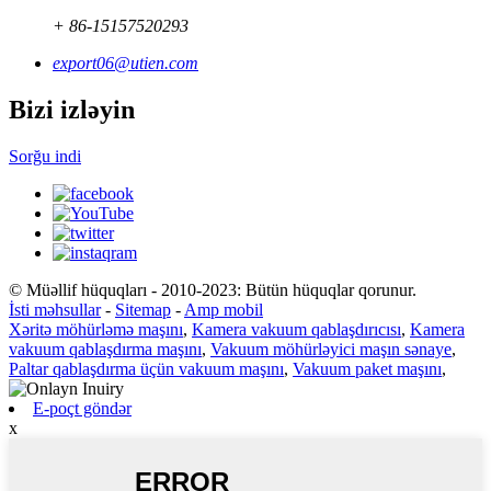
+ 86-15157520293
export06@utien.com
Bizi izləyin
Sorğu indi
© Müəllif hüquqları - 2010-2023: Bütün hüquqlar qorunur.
İsti məhsullar
-
Sitemap
-
Amp mobil
Xəritə möhürləmə maşını
,
Kamera vakuum qablaşdırıcısı
,
Kamera
vakuum qablaşdırma maşını
,
Vakuum möhürləyici maşın sənaye
,
Paltar qablaşdırma üçün vakuum maşını
,
Vakuum paket maşını
,
E-poçt göndər
x