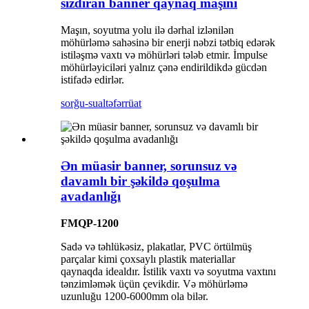
sızdıran banner qaynaq maşını
Maşın, soyutma yolu ilə dərhal izlənilən
möhürləmə sahəsinə bir enerji nəbzi tətbiq edərək
istiləşmə vaxtı və möhürləri tələb etmir. İmpulse
möhürləyiciləri yalnız çənə endirildikdə gücdən
istifadə edirlər.
sorğu-sual
təfərrüat
Ən müasir banner, sorunsuz və
davamlı bir şəkildə qoşulma
avadanlığı
FMQP-1200
Sadə və təhlükəsiz, plakatlar, PVC örtülmüş
parçalar kimi çoxsaylı plastik materiallar
qaynaqda idealdır. İstilik vaxtı və soyutma vaxtını
tənzimləmək üçün çevikdir. Və möhürləmə
uzunluğu 1200-6000mm ola bilər.