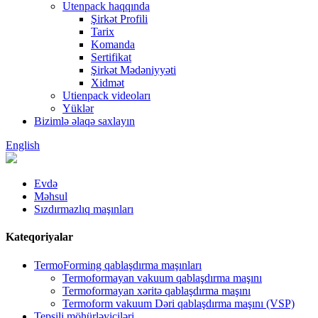
Utenpack haqqında
Şirkət Profili
Tarix
Komanda
Sertifikat
Şirkət Mədəniyyəti
Xidmət
Utienpack videoları
Yüklər
Bizimlə əlaqə saxlayın
English
Evdə
Məhsul
Sızdırmazlıq maşınları
Kateqoriyalar
TermoForming qablaşdırma maşınları
Termoformayan vakuum qablaşdırma maşını
Termoformayan xəritə qablaşdırma maşını
Termoform vakuum Dəri qablaşdırma maşını (VSP)
Tepsili möhürləyiciləri