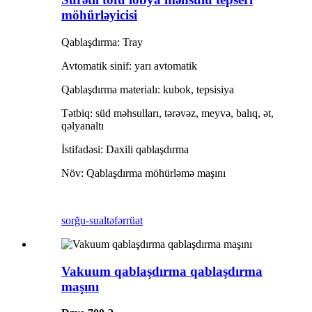
möhürləyicisi
Qablaşdırma: Tray
Avtomatik sinif: yarı avtomatik
Qablaşdırma materialı: kubok, tepsisiya
Tətbiq: süd məhsulları, tərəvəz, meyvə, balıq, ət,
qəlyanaltı
İstifadəsi: Daxili qablaşdırma
Növ: Qablaşdırma möhürləmə maşını
sorğu-sual
təfərrüat
Vakuum qablaşdırma qablaşdırma
maşını