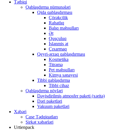
Tətbiqi
Qablaşdırma nümunələri
Qida qablaşdırması
Çörəkçilik
Rahatlıq
Balıq məhsulları
Ət
Quşçuluq
İşlənmiş ət
Çıxarmaq
Qeyri-ərzaq qablaşdırması
Kosmetika
Titrəmə
Pet məhsulları
Kimya sənayesi
Tibbi qablaşdırma
Tibbi cihaz
Qablaşdırma növləri
Dəyişdirilmiş atmosfer paketi (xəritə)
Dəri paketləri
Vakuum paketləri
Xəbəri
Case Tədqiqatları
Şirkət xəbərləri
Urtienpack