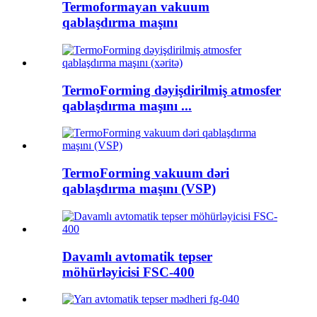
Termoformayan vakuum
qablaşdırma maşını
TermoForming dəyişdirilmiş atmosfer
qablaşdırma maşını ...
TermoForming vakuum dəri
qablaşdırma maşını (VSP)
Davamlı avtomatik tepser
möhürləyicisi FSC-400