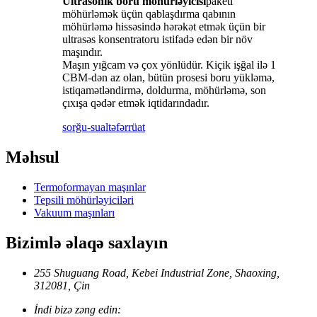
Ultrasonik boru möhürləyicisi
paketi
möhürləmək üçün qablaşdırma qabının
möhürləmə hissəsində hərəkət etmək üçün bir
ultrasəs konsentratoru istifadə edən bir növ
maşındır.
Maşın yığcam və çox yönlüdür. Kiçik işğal ilə 1
CBM-dən az olan, bütün prosesi boru yükləmə,
istiqamətləndirmə, doldurma, möhürləmə, son
çıxışa qədər etmək iqtidarındadır.
sorğu-sual
təfərrüat
Məhsul
Termoformayan maşınlar
Tepsili möhürləyiciləri
Vakuum maşınları
Bizimlə əlaqə saxlayın
255 Shuguang Road, Kebei Industrial Zone, Shaoxing,
312081, Çin
İndi bizə zəng edin: