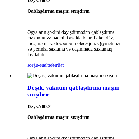
Dzys-700-2
Qablaşdırma maşını sıxışdırın
Əşyaların şəklini dəyişdirmədən qablaşdırma
məkanını və həcmini azalda bilər. Paket düz,
incə, nəmli və toz sübutu olacaqdır. Qiymətinizi
və yerinizi saxlama və daşınmada saxlamaq
faydalıdır.
sorğu-sual
təfərrüat
Döşək, vakuum qablaşdırma maşını
sıxışdırır
Dzys-700-2
Qablaşdırma maşını sıxışdırın
Əşyaların şəklini dəyişdirmədən qablaşdırma