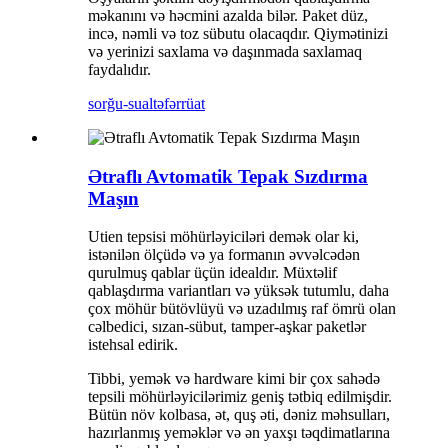
məkanını və həcmini azalda bilər. Paket düz,
incə, nəmli və toz sübutu olacaqdır. Qiymətinizi
və yerinizi saxlama və daşınmada saxlamaq
faydalıdır.
sorğu-sual
təfərrüat
Ətraflı Avtomatik Tepak Sızdırma
Maşın
Utien tepsisi möhürləyiciləri demək olar ki,
istənilən ölçüdə və ya formanın əvvəlcədən
qurulmuş qablar üçün idealdır. Müxtəlif
qablaşdırma variantları və yüksək tutumlu, daha
çox möhür bütövlüyü və uzadılmış raf ömrü olan
cəlbedici, sızan-sübut, tamper-aşkar paketlər
istehsal edirik.
Tibbi, yemək və hardware kimi bir çox sahədə
tepsili möhürləyicilərimiz geniş tətbiq edilmişdir.
Bütün növ kolbasa, ət, quş əti, dəniz məhsulları,
hazırlanmış yeməklər və ən yaxşı təqdimatlarına