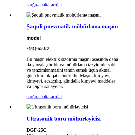
sorğu-sual
təfərrüat
Şaquli pnevmatik möhürləmə maşını
model
FMQ-650/2
Bu maşın elektrik sızdırma maşını əsasında daha
da yaxşılaşdırıldı və möhürləmə təzyiqinin sabit
və tənzimlənməsini təmin etmək üçün aktual
gücü kimi ikiqat silindrlidir. Maşın, kimyəvi,
kimyəvi, əczaçılıq, gündəlik kimyəvi maddələr
və Digər sənayelər.
sorğu-sual
təfərrüat
Ultrasonik boru möhürləyicisi
DGF-25C