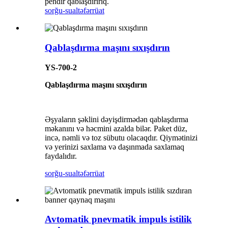
pendir qablaşdırırıq.
sorğu-sual
təfərrüat
Qablaşdırma maşını sıxışdırın
YS-700-2
Qablaşdırma maşını sıxışdırın
Əşyaların şəklini dəyişdirmədən qablaşdırma
məkanını və həcmini azalda bilər. Paket düz,
incə, nəmli və toz sübutu olacaqdır. Qiymətinizi
və yerinizi saxlama və daşınmada saxlamaq
faydalıdır.
sorğu-sual
təfərrüat
Avtomatik pnevmatik impuls istilik