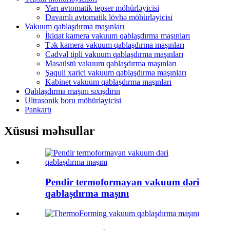
Yarı avtomatik tepser möhürləyicisi
Davamlı avtomatik lövhə möhürləyicisi
Vakuum qablaşdırma maşınları
İkiqat kamera vakuum qablaşdırma maşınları
Tək kamera vakuum qablaşdırma maşınları
Cədvəl tipli vakuum qablaşdırma maşınları
Masaüstü vakuum qablaşdırma maşınları
Şaquli xarici vakuum qablaşdırma maşınları
Kabinet vakuum qablaşdırma maşınları
Qablaşdırma maşını sıxışdırın
Ultrasonik boru möhürləyicisi
Pankartı
Xüsusi məhsullar
Pendir termoformayan vakuum dəri
qablaşdırma maşını