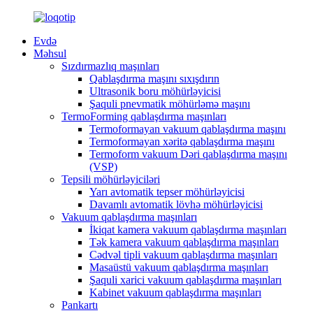
Evdə
Məhsul
Sızdırmazlıq maşınları
Qablaşdırma maşını sıxışdırın
Ultrasonik boru möhürləyicisi
Şaquli pnevmatik möhürləmə maşını
TermoForming qablaşdırma maşınları
Termoformayan vakuum qablaşdırma maşını
Termoformayan xəritə qablaşdırma maşını
Termoform vakuum Dəri qablaşdırma maşını
(VSP)
Tepsili möhürləyiciləri
Yarı avtomatik tepser möhürləyicisi
Davamlı avtomatik lövhə möhürləyicisi
Vakuum qablaşdırma maşınları
İkiqat kamera vakuum qablaşdırma maşınları
Tək kamera vakuum qablaşdırma maşınları
Cədvəl tipli vakuum qablaşdırma maşınları
Masaüstü vakuum qablaşdırma maşınları
Şaquli xarici vakuum qablaşdırma maşınları
Kabinet vakuum qablaşdırma maşınları
Pankartı