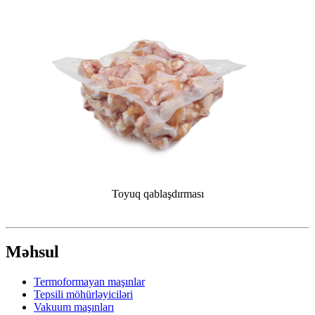
Toyuq qablaşdırması
Məhsul
Termoformayan maşınlar
Tepsili möhürləyiciləri
Vakuum maşınları