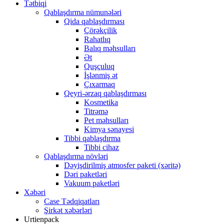
Tətbiqi
Qablaşdırma nümunələri
Qida qablaşdırması
Çörəkçilik
Rahatlıq
Balıq məhsulları
Ət
Quşçuluq
İşlənmiş ət
Çıxarmaq
Qeyri-ərzaq qablaşdırması
Kosmetika
Titrəmə
Pet məhsulları
Kimya sənayesi
Tibbi qablaşdırma
Tibbi cihaz
Qablaşdırma növləri
Dəyişdirilmiş atmosfer paketi (xəritə)
Dəri paketləri
Vakuum paketləri
Xəbəri
Case Tədqiqatları
Şirkət xəbərləri
Urtienpack