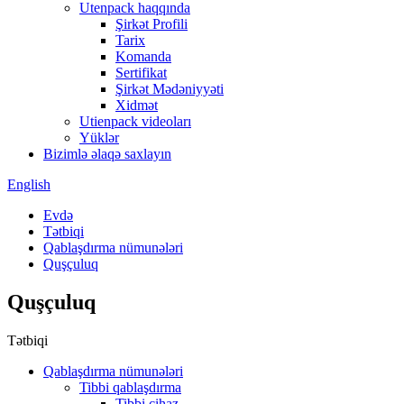
Utenpack haqqında
Şirkət Profili
Tarix
Komanda
Sertifikat
Şirkət Mədəniyyəti
Xidmət
Utienpack videoları
Yüklər
Bizimlə əlaqə saxlayın
English
Evdə
Tətbiqi
Qablaşdırma nümunələri
Quşçuluq
Quşçuluq
Tətbiqi
Qablaşdırma nümunələri
Tibbi qablaşdırma
Tibbi cihaz