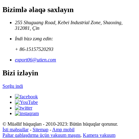
Bizimlə əlaqə saxlayın
255 Shuguang Road, Kebei Industrial Zone, Shaoxing,
312081, Çin
İndi bizə zəng edin:
+ 86-15157520293
export06@utien.com
Bizi izləyin
Sorğu indi
© Müəllif hüquqları - 2010-2023: Bütün hüquqlar qorunur.
İsti məhsullar
-
Sitemap
-
Amp mobil
Paltar qablaşdırma üçün vakuum maşını
,
Kamera vakuum