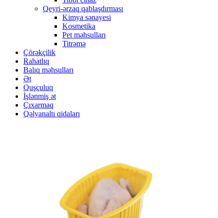
Qeyri-ərzaq qablaşdırması
Kimya sənayesi
Kosmetika
Pet məhsulları
Titrəmə
Çörəkçilik
Rahatlıq
Balıq məhsulları
Ət
Quşçuluq
İşlənmiş ət
Çıxarmaq
Qəlyanaltı qidaları