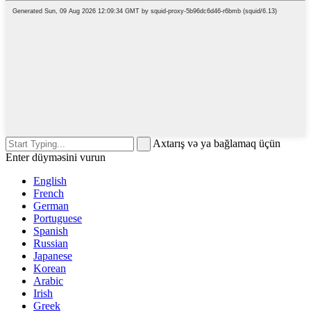
Axtarış və ya bağlamaq üçün
Enter düyməsini vurun
English
French
German
Portuguese
Spanish
Russian
Japanese
Korean
Arabic
Irish
Greek