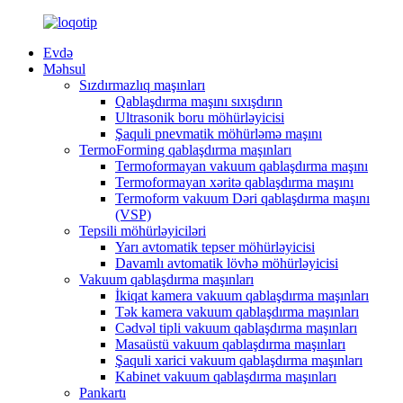
Evdə
Məhsul
Sızdırmazlıq maşınları
Qablaşdırma maşını sıxışdırın
Ultrasonik boru möhürləyicisi
Şaquli pnevmatik möhürləmə maşını
TermoForming qablaşdırma maşınları
Termoformayan vakuum qablaşdırma maşını
Termoformayan xəritə qablaşdırma maşını
Termoform vakuum Dəri qablaşdırma maşını
(VSP)
Tepsili möhürləyiciləri
Yarı avtomatik tepser möhürləyicisi
Davamlı avtomatik lövhə möhürləyicisi
Vakuum qablaşdırma maşınları
İkiqat kamera vakuum qablaşdırma maşınları
Tək kamera vakuum qablaşdırma maşınları
Cədvəl tipli vakuum qablaşdırma maşınları
Masaüstü vakuum qablaşdırma maşınları
Şaquli xarici vakuum qablaşdırma maşınları
Kabinet vakuum qablaşdırma maşınları
Pankartı