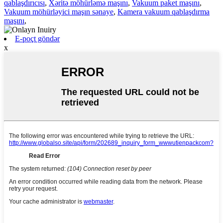
qablaşdırıcısı
,
Xəritə möhürləmə maşını
,
Vakuum paket maşını
,
Vakuum möhürləyici maşın sənaye
,
Kamera vakuum qablaşdırma
maşını
,
E-poçt göndər
x